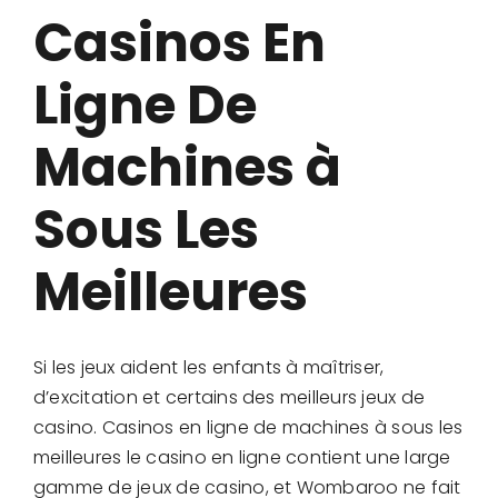
Casinos En
Ligne De
Machines à
Sous Les
Meilleures
Si les jeux aident les enfants à maîtriser,
d’excitation et certains des meilleurs jeux de
casino. Casinos en ligne de machines à sous les
meilleures le casino en ligne contient une large
gamme de jeux de casino, et Wombaroo ne fait