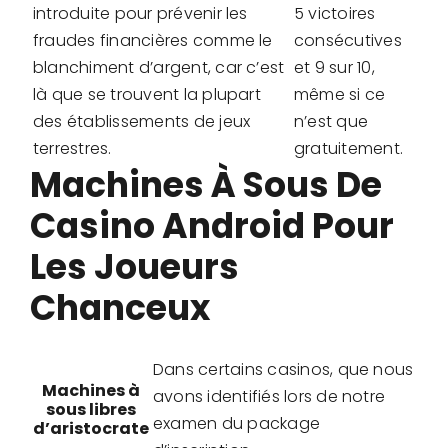
introduite pour prévenir les
5 victoires
fraudes financières comme le
consécutives
blanchiment d’argent, car c’est
et 9 sur 10,
là que se trouvent la plupart
même si ce
des établissements de jeux
n’est que
terrestres.
gratuitement.
Machines À Sous De
Casino Android Pour
Les Joueurs
Chanceux
Dans certains casinos, que nous
Machines à
avons identifiés lors de notre
sous libres
examen du package
d’aristocrate