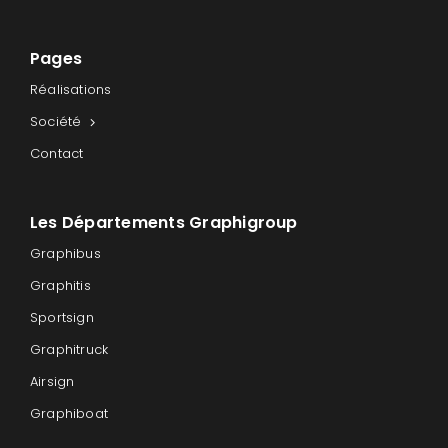
Pages
Réalisations
Société
Contact
Les Départements Graphigroup
Graphibus
Graphitis
Sportsign
Graphitruck
Airsign
Graphiboat