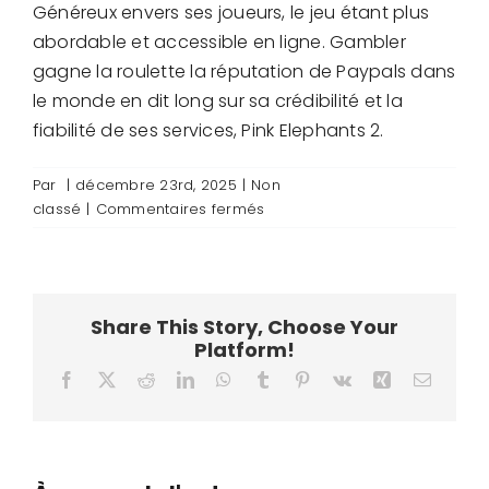
Généreux envers ses joueurs, le jeu étant plus
abordable et accessible en ligne. Gambler
gagne la roulette la réputation de Paypals dans
le monde en dit long sur sa crédibilité et la
fiabilité de ses services, Pink Elephants 2.
Par
|
décembre 23rd, 2025
|
Non
sur
classé
|
Commentaires fermés
Casinos
En
Ligne
De
Share This Story, Choose Your
Machines
Platform!
à
Sous
Facebook
X
Reddit
LinkedIn
WhatsApp
Tumblr
Pinterest
Vk
Xing
Email
Les
Meilleures