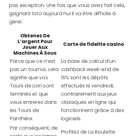
pas exception. Une fois que vous avez fait cela,
gagnant loto aujourd hui il va être difficile à
gérer.
Obtenez De
L’argent Pour
Carte de fidelite casino
Jouer Aux
Machines À Sous
Parce que ce n’est
La base de calcul d’un
pas un tournoi, cela
cashback week-end de
signifie que vos
15% sont les dépôts
Tours de Lion sont
effectués le vendredi,
terminés et que
contrairement aux jeux
vous entrerez dans
classiques en ligne qui
les Tours de
fonctionnent grâce à des
Panthère.
logiciels.
Par conséquent, de
Profitez de La Roulette