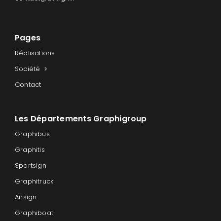
Pages
Réalisations
Société
Contact
Les Départements Graphigroup
Graphibus
Graphitis
Sportsign
Graphitruck
Airsign
Graphiboat