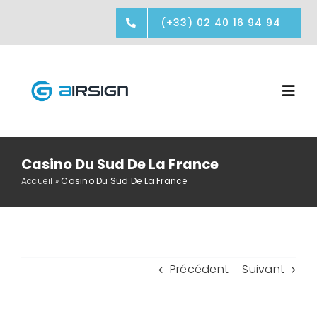
Passer
(+33) 02 40 16 94 94
au
contenu
Togg
Navi
Réalisations
Casino Du Sud De La France
Accueil
»
Casino Du Sud De La France
Société
Contact
Précédent
Suivant