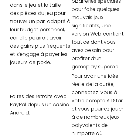
bizarreries spéciales
dans le jeu et la taille
pour faire quelques
des pièces du jeu pour
mauvais jeux
trouver un pari adapté à
significatifs, une
leur budget personnel,
version Web contient
car elle pourrait avoir
tout ce dont vous
des gains plus fréquents
avez besoin pour
et s’engage à payer les
profiter d’un
joueurs de pokie.
gameplay superbe.
Pour avoir une idée
réelle de la durée,
connectez-vous à
Faites des retraits avec
votre compte All Star
PayPal depuis un casino
et vous pourrez jouer
Android.
à de nombreux jeux
polyvalents de
n’importe où.