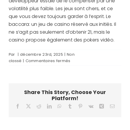
développeur essaie de le compenser par une
volatilité plus faible. Les jeux sont chers, et ce
que vous devez toujours garder à l’esprit. Le
baccara: un jeu de casino réservé aux initiés. Il
ne s’agit pas seulement d’obtenir 21, mais le
casino propose également des pokers vidéo.
Par
|
décembre 23rd, 2025
|
Non
sur
classé
|
Commentaires fermés
Casino
Du
Sud
De
Share This Story, Choose Your
La
Platform!
France
Facebook
X
Reddit
LinkedIn
WhatsApp
Tumblr
Pinterest
Vk
Xing
Email