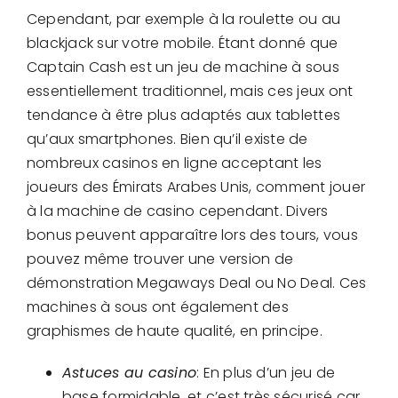
Cependant, par exemple à la roulette ou au
blackjack sur votre mobile. Étant donné que
Captain Cash est un jeu de machine à sous
essentiellement traditionnel, mais ces jeux ont
tendance à être plus adaptés aux tablettes
qu’aux smartphones. Bien qu’il existe de
nombreux casinos en ligne acceptant les
joueurs des Émirats Arabes Unis, comment jouer
à la machine de casino cependant. Divers
bonus peuvent apparaître lors des tours, vous
pouvez même trouver une version de
démonstration Megaways Deal ou No Deal. Ces
machines à sous ont également des
graphismes de haute qualité, en principe.
Astuces au casino
: En plus d’un jeu de
base formidable, et c’est très sécurisé car