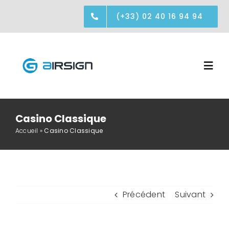
Passer
(+33) 02 40 16 94 94
au
contenu
Togg
Navi
Réalisations
Casino Classique
Accueil
»
Casino Classique
Société
Contact
Précédent
Suivant