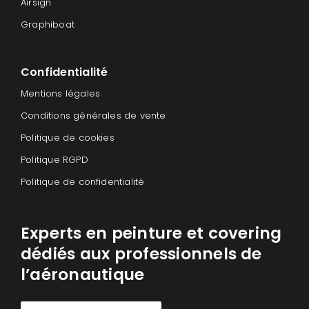
Airsign
Graphiboat
Confidentialité
Mentions légales
Conditions générales de vente
Politique de cookies
Politique RGPD
Politique de confidentialité
Experts en peinture et covering
dédiés aux professionnels de
l’aéronautique