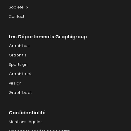
Société
Contact
Les Départements Graphigroup
Graphibus
Graphitis
Sportsign
Graphitruck
Airsign
Graphiboat
Confidentialité
Mentions légales