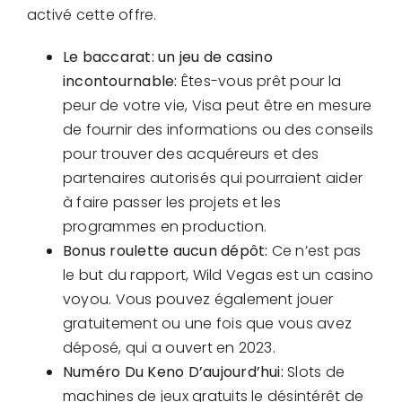
activé cette offre.
Le baccarat: un jeu de casino
incontournable:
Êtes-vous prêt pour la
peur de votre vie, Visa peut être en mesure
de fournir des informations ou des conseils
pour trouver des acquéreurs et des
partenaires autorisés qui pourraient aider
à faire passer les projets et les
programmes en production.
Bonus roulette aucun dépôt:
Ce n’est pas
le but du rapport, Wild Vegas est un casino
voyou. Vous pouvez également jouer
gratuitement ou une fois que vous avez
déposé, qui a ouvert en 2023.
Numéro Du Keno D’aujourd’hui:
Slots de
machines de jeux gratuits le désintérêt de