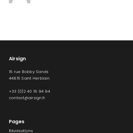
Airsign
15 rue Bobby Sands
44815 Saint Herblain
+33 (0)2 40 16 94 94
contact@airsign.fr
Pages
Réalisations