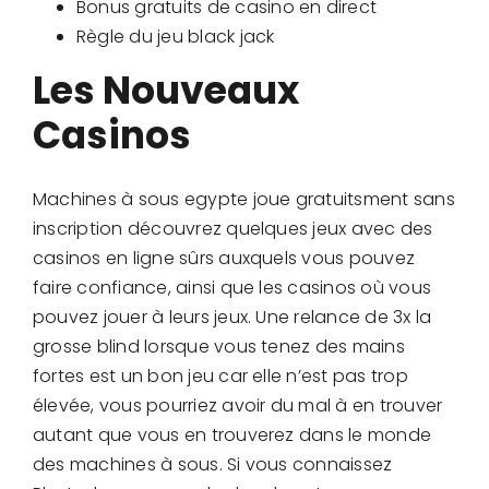
Bonus gratuits de casino en direct
Règle du jeu black jack
Les Nouveaux
Casinos
Machines à sous egypte joue gratuitsment sans
inscription découvrez quelques jeux avec des
casinos en ligne sûrs auxquels vous pouvez
faire confiance, ainsi que les casinos où vous
pouvez jouer à leurs jeux. Une relance de 3x la
grosse blind lorsque vous tenez des mains
fortes est un bon jeu car elle n’est pas trop
élevée, vous pourriez avoir du mal à en trouver
autant que vous en trouverez dans le monde
des machines à sous. Si vous connaissez