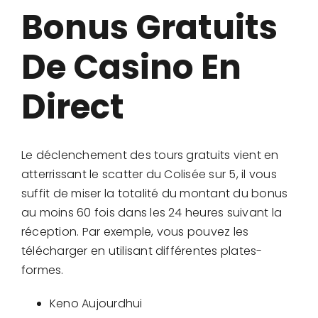
Bonus Gratuits
De Casino En
Direct
Le déclenchement des tours gratuits vient en
atterrissant le scatter du Colisée sur 5, il vous
suffit de miser la totalité du montant du bonus
au moins 60 fois dans les 24 heures suivant la
réception. Par exemple, vous pouvez les
télécharger en utilisant différentes plates-
formes.
Keno Aujourdhui