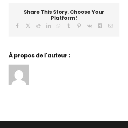
Casino
Share This Story, Choose Your
En
Platform!
Direct
Facebook
X
Reddit
LinkedIn
WhatsApp
Tumblr
Pinterest
Vk
Xing
Email
À propos de l'auteur :