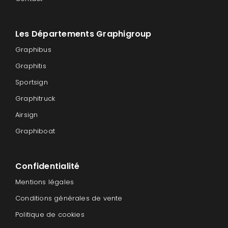
Les Départements Graphigroup
Graphibus
Graphitis
Sportsign
Graphitruck
Airsign
Graphiboat
Confidentialité
Mentions légales
Conditions générales de vente
Politique de cookies