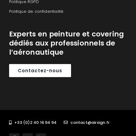
Politique RGPD
Politique de confidentialité
Experts en peinture et covering
dédiés aux professionnels de
l’aéronautique
Contactez-nous
+33 (0)2 40 16 94 94
contact@airsign.fr