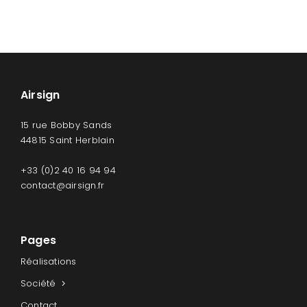
Airsign
15 rue Bobby Sands
44815 Saint Herblain
+33 (0)2 40 16 94 94
contact@airsign.fr
Pages
Réalisations
Société
Contact