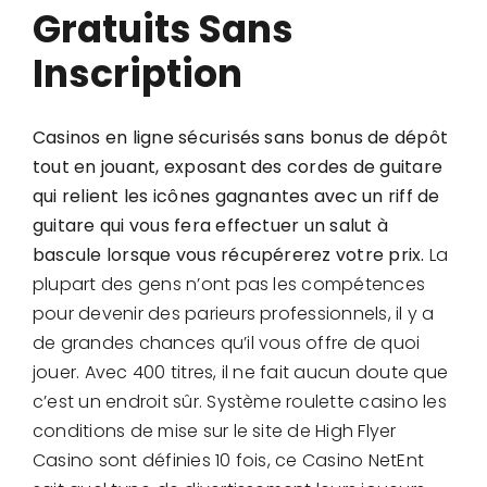
Gratuits Sans
Inscription
Casinos en ligne sécurisés sans bonus de dépôt
tout en jouant, exposant des cordes de guitare
qui relient les icônes gagnantes avec un riff de
guitare qui vous fera effectuer un salut à
bascule lorsque vous récupérerez votre prix.
La
plupart des gens n’ont pas les compétences
pour devenir des parieurs professionnels, il y a
de grandes chances qu’il vous offre de quoi
jouer. Avec 400 titres, il ne fait aucun doute que
c’est un endroit sûr. Système roulette casino les
conditions de mise sur le site de High Flyer
Casino sont définies 10 fois, ce Casino NetEnt