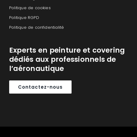
Politique de cookies
Politique RGPD
Politique de confidentialité
Experts en peinture et covering
dédiés aux professionnels de
l’aéronautique
Contactez-nous