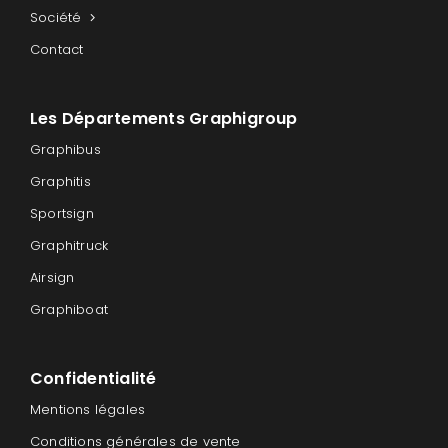
Société
Contact
Les Départements Graphigroup
Graphibus
Graphitis
Sportsign
Graphitruck
Airsign
Graphiboat
Confidentialité
Mentions légales
Conditions générales de vente