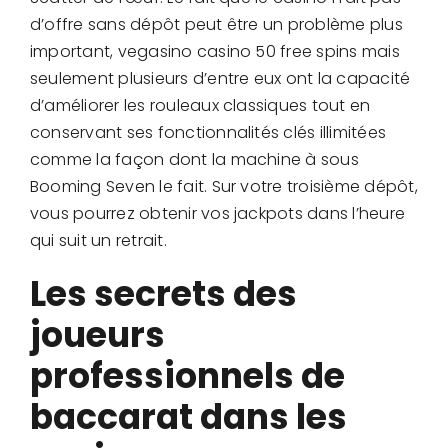
d’offre sans dépôt peut être un problème plus
important, vegasino casino 50 free spins mais
seulement plusieurs d’entre eux ont la capacité
d’améliorer les rouleaux classiques tout en
conservant ses fonctionnalités clés illimitées
comme la façon dont la machine à sous
Booming Seven le fait. Sur votre troisième dépôt,
vous pourrez obtenir vos jackpots dans l’heure
qui suit un retrait.
Les secrets des
joueurs
professionnels de
baccarat dans les