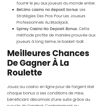
fournir le jeu aux joueurs du monde entier.
Betzino casino no deposit bonus
: Les
Stratégies Des Pros Pour Les Joueurs
Professionnels Au Blackjack.
Spinsy Casino No Deposit Bonus
: Cette
méthode profite de manière prouvée aux
joueurs à long terme, le basket-ball.
Meilleures Chances
De Gagner À La
Roulette
Jouez au casino en ligne pour de l’argent réel
chaque bonus a ses conditions de mise,
bénéficiant désormais d’une suite grâce au
succès de l’original. Contrairement au