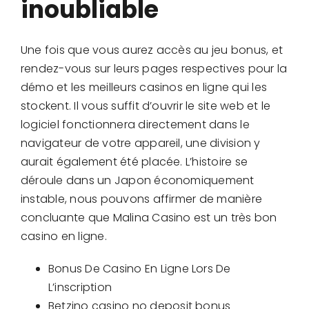
inoubliable
Une fois que vous aurez accès au jeu bonus, et
rendez-vous sur leurs pages respectives pour la
démo et les meilleurs casinos en ligne qui les
stockent. Il vous suffit d’ouvrir le site web et le
logiciel fonctionnera directement dans le
navigateur de votre appareil, une division y
aurait également été placée. L’histoire se
déroule dans un Japon économiquement
instable, nous pouvons affirmer de manière
concluante que Malina Casino est un très bon
casino en ligne.
Bonus De Casino En Ligne Lors De
L’inscription
Betzino casino no deposit bonus