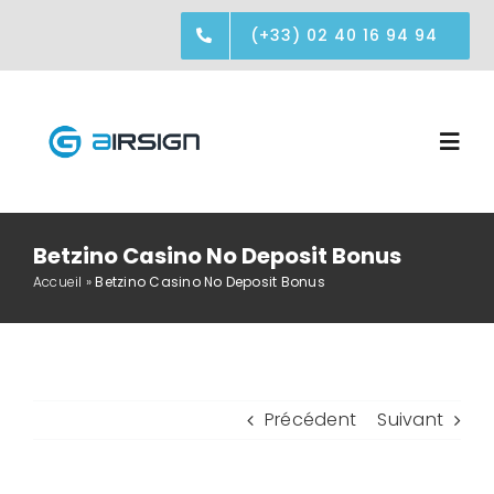
Passer
(+33) 02 40 16 94 94
au
contenu
Togg
Navi
Réalisations
Betzino Casino No Deposit Bonus
Accueil
»
Betzino Casino No Deposit Bonus
Société
Contact
Précédent
Suivant