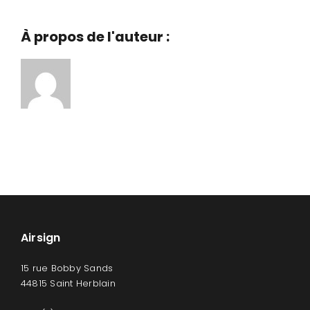
À propos de l'auteur :
Airsign
15 rue Bobby Sands
44815 Saint Herblain