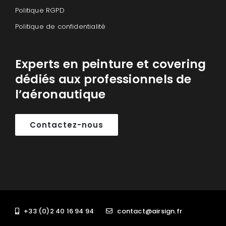
Politique RGPD
Politique de confidentialité
Experts en peinture et covering
dédiés aux professionnels de
l’aéronautique
Contactez-nous
+33 (0)2 40 16 94 94
contact@airsign.fr