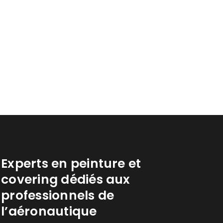
Experts en peinture et
covering dédiés aux
professionnels de
l’aéronautique