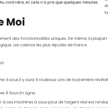
Au contraire, et cela n’a pris que quelques minutes.
d
s
e Moi
rement des fonctionnalités uniques. De même, la plupart
ique. Les casinos les plus réputés de France.
lot
 sous il y aura 5 rouleaux. Lors de la première révélati
es À Sous En Ligne.
er à ces machines à sous pour de l’argent réel est rendue