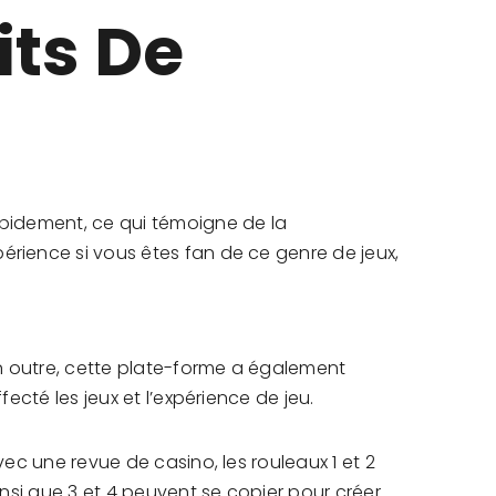
its De
apidement, ce qui témoigne de la
érience si vous êtes fan de ce genre de jeux,
n outre, cette plate-forme a également
fecté les jeux et l’expérience de jeu.
vec une revue de casino, les rouleaux 1 et 2
insi que 3 et 4 peuvent se copier pour créer