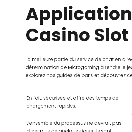
Application
Casino Slot
La meilleure partie du service de chat en d
détermination de Microgaming à rendre le jeu
explorez nos guides de paris et découvrez ce q
En fait, sécurisée et offre des temps de
chargement rapides.
L’ensemble du processus ne devrait pas
durer plus de quelques jours, ils sont