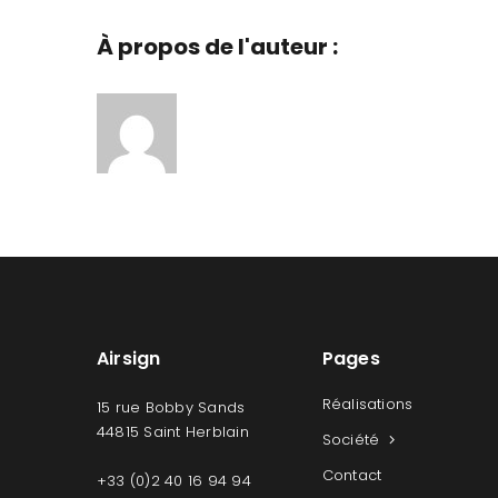
À propos de l'auteur :
Airsign
Pages
Réalisations
15 rue Bobby Sands
44815 Saint Herblain
Société
Contact
+33 (0)2 40 16 94 94